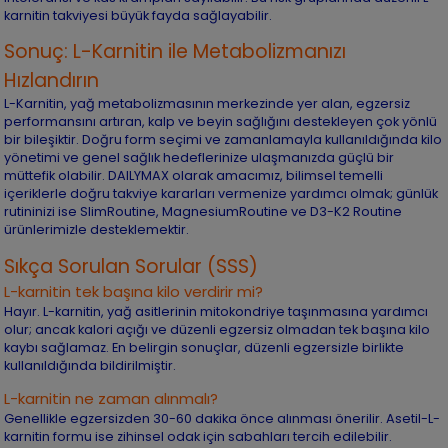
karnitin takviyesi büyük fayda sağlayabilir.
Sonuç: L-Karnitin ile Metabolizmanızı
Hızlandırın
L-Karnitin, yağ metabolizmasının merkezinde yer alan, egzersiz
performansını artıran, kalp ve beyin sağlığını destekleyen çok yönlü
bir bileşiktir. Doğru form seçimi ve zamanlamayla kullanıldığında kilo
yönetimi ve genel sağlık hedeflerinize ulaşmanızda güçlü bir
müttefik olabilir. DAILYMAX olarak amacımız, bilimsel temelli
içeriklerle doğru takviye kararları vermenize yardımcı olmak; günlük
rutininizi ise SlimRoutine, MagnesiumRoutine ve D3-K2 Routine
ürünlerimizle desteklemektir.
Sıkça Sorulan Sorular (SSS)
L-karnitin tek başına kilo verdirir mi?
Hayır. L-karnitin, yağ asitlerinin mitokondriye taşınmasına yardımcı
olur; ancak kalori açığı ve düzenli egzersiz olmadan tek başına kilo
kaybı sağlamaz. En belirgin sonuçlar, düzenli egzersizle birlikte
kullanıldığında bildirilmiştir.
L-karnitin ne zaman alınmalı?
Genellikle egzersizden 30-60 dakika önce alınması önerilir. Asetil-L-
karnitin formu ise zihinsel odak için sabahları tercih edilebilir.