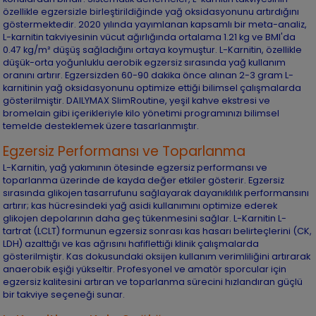
özellikle egzersizle birleştirildiğinde yağ oksidasyonunu artırdığını
göstermektedir. 2020 yılında yayımlanan kapsamlı bir meta-analiz,
L-karnitin takviyesinin vücut ağırlığında ortalama 1.21 kg ve BMI'da
0.47 kg/m² düşüş sağladığını ortaya koymuştur. L-Karnitin, özellikle
düşük-orta yoğunluklu aerobik egzersiz sırasında yağ kullanım
oranını artırır. Egzersizden 60-90 dakika önce alınan 2-3 gram L-
karnitinin yağ oksidasyonunu optimize ettiği bilimsel çalışmalarda
gösterilmiştir. DAILYMAX SlimRoutine, yeşil kahve ekstresi ve
bromelain gibi içerikleriyle kilo yönetimi programınızı bilimsel
temelde desteklemek üzere tasarlanmıştır.
Egzersiz Performansı ve Toparlanma
L-Karnitin, yağ yakımının ötesinde egzersiz performansı ve
toparlanma üzerinde de kayda değer etkiler gösterir. Egzersiz
sırasında glikojen tasarrufunu sağlayarak dayanıklılık performansını
artırır; kas hücresindeki yağ asidi kullanımını optimize ederek
glikojen depolarının daha geç tükenmesini sağlar. L-Karnitin L-
tartrat (LCLT) formunun egzersiz sonrası kas hasarı belirteçlerini (CK,
LDH) azalttığı ve kas ağrısını hafiflettiği klinik çalışmalarda
gösterilmiştir. Kas dokusundaki oksijen kullanım verimliliğini artırarak
anaerobik eşiği yükseltir. Profesyonel ve amatör sporcular için
egzersiz kalitesini artıran ve toparlanma sürecini hızlandıran güçlü
bir takviye seçeneği sunar.