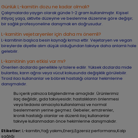
Günlük L-karnitin dozu ne kadar olmalı?
Çalışmalarda yaygın olarak günde 1-2 gram kullanılmıştır. Kişisel
ihtiyaç yaşa, aktivite düzeyine ve beslenme düzenine göre değişir;
bir sağlık profesyoneline danışmak en doğrusudur.
L-karnitin vejetaryenler için daha mı önemli?
L-karnitinin başlıca besin kaynağı kırmızı ettir. Vejetaryen ve vegan
bireylerde diyetle alım düşük olduğundan takviye daha anlamlı hale
gelebilir.
L-karnitinin yan etkisi var mı?
Önerilen dozlarda genellikle iyi tolere edilir. Yüksek dozlarda mide
bulantısı, karın ağrısı veya vücut kokusunda değişiklik görülebilir.
Tiroid ilacı kullananlar ve böbrek hastalığı olanlar hekimlerine
danışmalıdır.
Bu içerik yalnızca bilgilendirme amaçlıdır. Ürünlerimiz
ilaç değildir, gıda takviyesidir; hastalıkların önlenmesi
veya tedavisi amacıyla kullanılamaz ve normal
beslenmenin yerine geçmez. Gebeler, emzirenler,
kronik hastalığı olanlar ve düzenli ilaç kullananlar
takviye kullanmadan önce hekimlerine danışmalıdır.
Etiketler:
L-karnitin,Yağ yakımı,Enerji,Egzersiz performansı,Kalp
sağlığı