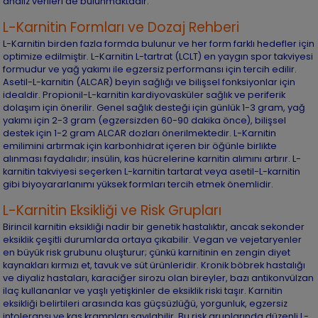
analiz verileri de bulunmaktadır.
L-Karnitin Formları ve Dozaj Rehberi
L-Karnitin birden fazla formda bulunur ve her form farklı hedefler için
optimize edilmiştir. L-Karnitin L-tartrat (LCLT) en yaygın spor takviyesi
formudur ve yağ yakımı ile egzersiz performansı için tercih edilir.
Asetil-L-karnitin (ALCAR) beyin sağlığı ve bilişsel fonksiyonlar için
idealdir. Propionil-L-karnitin kardiyovasküler sağlık ve periferik
dolaşım için önerilir. Genel sağlık desteği için günlük 1-3 gram, yağ
yakımı için 2-3 gram (egzersizden 60-90 dakika önce), bilişsel
destek için 1-2 gram ALCAR dozları önerilmektedir. L-Karnitin
emilimini artırmak için karbonhidrat içeren bir öğünle birlikte
alınması faydalıdır; insülin, kas hücrelerine karnitin alımını artırır. L-
karnitin takviyesi seçerken L-karnitin tartarat veya asetil-L-karnitin
gibi biyoyararlanımı yüksek formları tercih etmek önemlidir.
L-Karnitin Eksikliği ve Risk Grupları
Birincil karnitin eksikliği nadir bir genetik hastalıktır, ancak sekonder
eksiklik çeşitli durumlarda ortaya çıkabilir. Vegan ve vejetaryenler
en büyük risk grubunu oluşturur; çünkü karnitinin en zengin diyet
kaynakları kırmızı et, tavuk ve süt ürünleridir. Kronik böbrek hastalığı
ve diyaliz hastaları, karaciğer sirozu olan bireyler, bazı antikonvülzan
ilaç kullananlar ve yaşlı yetişkinler de eksiklik riski taşır. Karnitin
eksikliği belirtileri arasında kas güçsüzlüğü, yorgunluk, egzersiz
intoleransı ve kas krampları sayılabilir. Bu risk gruplarında düzenli L-