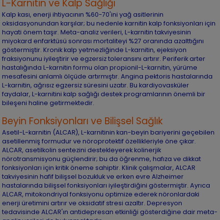
L-Karnitin ve Kalp Sağlığı
Kalp kası, enerji ihtiyacının %60-70'ini yağ asitlerinin
oksidasyonundan karşılar; bu nedenle karnitin kalp fonksiyonları için
hayati önem taşır. Meta-analiz verileri, L-karnitin takviyesinin
miyokard enfarktüsü sonrası mortaliteyi %27 oranında azalttığını
göstermiştir. Kronik kalp yetmezliğinde L-karnitin, ejeksiyon
fraksiyonunu iyileştirir ve egzersiz toleransını artırır. Periferik arter
hastalığında L-karnitin formu olan propionil-L-karnitin, yürüme
mesafesini anlamlı ölçüde artırmıştır. Angina pektoris hastalarında
L-karnitin, ağrısız egzersiz süresini uzatır. Bu kardiyovasküler
faydalar, L-karnitini kalp sağlığı destek programlarının önemli bir
bileşeni haline getirmektedir.
Beyin Fonksiyonları ve Bilişsel Sağlık
Asetil-L-karnitin (ALCAR), L-karnitinin kan-beyin bariyerini geçebilen
asetillenmiş formudur ve nöroprotektif özellikleriyle öne çıkar.
ALCAR, asetilkolin sentezini destekleyerek kolinerjik
nörotransmisyonu güçlendirir; bu da öğrenme, hafıza ve dikkat
fonksiyonları için kritik öneme sahiptir. Klinik çalışmalar, ALCAR
takviyesinin hafif bilişsel bozukluk ve erken evre Alzheimer
hastalarında bilişsel fonksiyonları iyileştirdiğini göstermiştir. Ayrıca
ALCAR, mitokondriyal fonksiyonu optimize ederek nöronlardaki
enerji üretimini artırır ve oksidatif stresi azaltır. Depresyon
tedavisinde ALCAR'ın antidepresan etkinliği gösterdiğine dair meta-