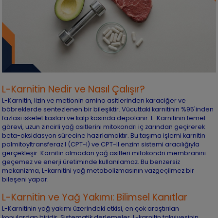
L-Karnitin Nedir ve Nasıl Çalışır?
L-Karnitin, lizin ve metionin amino asitlerinden karaciğer ve
böbreklerde sentezlenen bir bileşiktir. Vücuttaki karnitinin %95'inden
fazlası iskelet kasları ve kalp kasında depolanır. L-Karnitinin temel
görevi, uzun zincirli yağ asitlerini mitokondri iç zarından geçirerek
beta-oksidasyon sürecine hazırlamaktır. Bu taşıma işlemi karnitin
palmitoyltransferaz I (CPT-I) ve CPT-II enzim sistemi aracılığıyla
gerçekleşir. Karnitin olmadan yağ asitleri mitokondri membranını
geçemez ve enerji üretiminde kullanılamaz. Bu benzersiz
mekanizma, L-karnitini yağ metabolizmasının vazgeçilmez bir
bileşeni yapar.
L-Karnitin ve Yağ Yakımı: Bilimsel Kanıtlar
L-Karnitinin yağ yakımı üzerindeki etkisi, en çok araştırılan
konulardan biridir. Sistematik derlemeler, L-karnitin takviyesinin