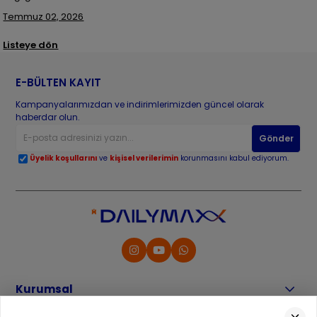
Temmuz 02, 2026
Listeye dön
E-BÜLTEN KAYIT
Kampanyalarımızdan ve indirimlerimizden güncel olarak
haberdar olun.
Gönder
Üyelik koşullarını
ve
kişisel verilerimin
korunmasını kabul ediyorum.
Kurumsal