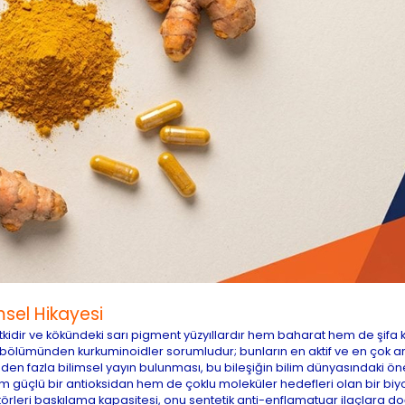
msel Hikayesi
bitkidir ve kökündeki sarı pigment yüzyıllardır hem baharat hem de şifa
k bölümünden kurkuminoidler sorumludur; bunların en aktif ve en çok ara
en fazla bilimsel yayın bulunması, bu bileşiğin bilim dünyasındaki ö
m güçlü bir antioksidan hem de çoklu moleküler hedefleri olan bir biyo
rleri baskılama kapasitesi, onu sentetik anti-enflamatuar ilaçlara do