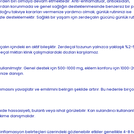
lerden biri olmaya devam etmektedir. Anti-enflamatuar, antioksidan,
lıklardan korunmada ve genel sağlığın desteklenmesinde benzersiz bir p
doğru takviye kararları vermenize yardımcı olmak; günlük rutininizi ise
 desteklemektir. Sağlıklı bir yaşam için zerdeçalın gücünü günlük rut
çalın içindeki en aktif bileşiktir. Zerdeçal tozunun yalnızca yaklaşık %2-5
çal miktarı klinik çalışmalardaki dozları karşılamaz.
llanılmıştır. Genel destek için 500-1000 mg, eklem konforu için 1000
inize danışın.
sını yavaşlatır ve emilimini belirgin şekilde artırır. Bu nedenle birço
e hassasiyeti, bulantı veya ishal görülebilir. Kan sulandırıcı kullananl
kime danışmalıdır.
flamasyon belirteçleri üzerindeki gözlenebilir etkiler genellikle 4-8 ha