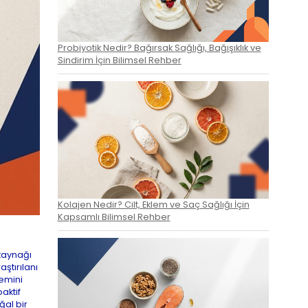
Probiyotik Nedir? Bağırsak Sağlığı, Bağışıklık ve
Sindirim İçin Bilimsel Rehber
Kolajen Nedir? Cilt, Eklem ve Saç Sağlığı İçin
Kapsamlı Bilimsel Rehber
 kaynağı
ştırılanı
nemini
aktif
ğal bir