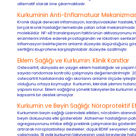
alternatif olarak öne çıkarmaktadır.
Kurkuminin Anti-Enflamatuar Mekanizmas
Kronik düşük dereceli inflamasyon, kardiyovasküler hastalık, 
birçok kronik hastalığın temelinde yatan ortak mekanizmadır.
moleküldür. NF-κB transkripsiyon faktörünün aktivasyonunu in
enzimlerini inhibe ederek prostaglandin ve lökotrien sentezini 
inflamasyon belirteçlerini anlamlı düzeyde düşürdüğünü göste
sertliğini ibuprofene karşılaştırılabilir düzeyde azaltmıştır.
Eklem Sağlığı ve Kurkumin: Klinik Kanıtlar
Osteoartrit, dünyada en yaygın eklem hastalığıdır ve yaşam kali
sayıda randomize kontrollü çalışmayla değerlendirilmiştir. 2
osteoartrit hastalarında ağrı skorlarını anlamlı ölçüde iyileştir
olduğunu ortaya koymuştur. Kurkumin, kıkırdak yıkımını hızla
yapısını korur. Eklem sağlığına yönelik takviyelerde kurkumin s
kapsamlı bir destek amaçlar.
Kurkumin ve Beyin Sağlığı: Nöroprotektif Et
Kurkuminin beyin sağlığı üzerindeki etkileri, nörobilim alan
beyin dokusunda etki gösterebilir. Alzheimer hastalığının pato
agregasyonunu inhibe ettiği preklinik çalışmalarda gösterilmiş
artırarak nöroplastisiteyi destekler; düşük BDNF seviyeleri de
çalışmada, 18 aylık kurkumin takviyesinin yaşlı bireylerde hafız