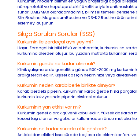
Kurkumin, modern bilimin en yoğun araştırdığı doğal bileşik
nöroprotektif ve hepatoprotektif özellikleriyle kronik hasta
sunar. DAILYMAX olarak amacımız, bilimsel temelli içeriklerle 
SlimRoutine, MagnesiumRoutine ve D3-K2 Routine ürünlerimizle
eklemeyi düşünün.
Sıkça Sorulan Sorular (SSS)
Kurkumin ile zerdeçal aynı şey mi?
Hayır. Zerdeçal bir bitki kökü ve baharattır; kurkumin ise zerde
kurkuminoidlerden oluşur, bu yüzden mutfakta kullanılan zerde
Kurkumin günde ne kadar alınmalı?
Klinik çalışmalarda genellikle günde 500-2000 mg kurkumin ku
aralığı tercih edilir. Kişisel doz için hekiminize veya diyetisyen
Kurkumin neden karabiberle birlikte alınıyor?
Karabiberdeki piperin, kurkuminin karaciğerde hızla parçalanma
kurkumin takviyesinde piperin ekstresi bulunur.
Kurkuminin yan etkisi var mı?
Kurkumin genel olarak güvenli kabul edilir. Yüksek dozlarda mid
kesesi taşı olanlar ve gebeler kullanmadan önce mutlaka he
Kurkumin ne kadar sürede etki gösterir?
Antioksidan etkileri kısa sürede başlasa da eklem konforu ve in