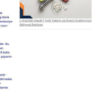
ik
 klinik
L-Karnitin Nedir? Yağ Yakımı ve Enerji Üretimi İçin
 tedaviye
Bilimsel Rehber
e non-
lır. Bu
min
29 kata
 piperin
anti-
dilmekle
r
edenle