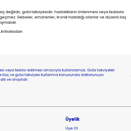
laç değildir, gıda takviyesidir; hastalıkların önlenmesi veya tedavisi
çmez. Gebeler, emzirenler, kronik hastalığı olanlar ve düzenli ilaç
şmalıdır.
,Antioksidan
nmesi veya tedavi edilmesi amacıyla kullanılamaz. Gıda takviyeleri
 ilaç ve gıda takviyesi kullanma konusunda doktorunuza
tlı ve onaylıdır.
Üyelik
Üye Ol