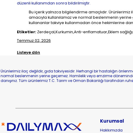
düzenli kullanımdan sonra bildirilmiştir.
Bu içerik yalnızca bilgilendirme amaçlıdır. Ürünlerimiz i
amacıyla kullanılamaz ve normal beslenmenin yerine ge
kullananlar takviye kullanmadan önce hekimlerine danı
Etiketler:
Zerdeçal,Kurkumin,Anti-enflamatuar,Eklem sağlığı
Temmuz 02, 2026
Listeye dön
Ürünlerimiz ilaç değildir, gıda takviyesidir. Herhangi bir hastalığın önle
normal beslenmenin yerine geçemez. Hamilelik veya emzirme döneminde
danışınız. Tüm ürünlerimiz T.C. Tarım ve Orman Bakanlığı tarafından ruhsa
Kurumsal
Hakkımızda