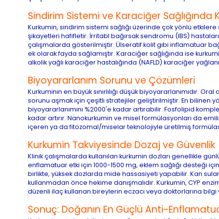
Sindirim Sistemi ve Karaciğer Sağlığında
Kurkumin, sindirim sistemi sağlığı üzerinde çok yönlü etkilere sa
şikayetleri hafifletir. İrritabl bağırsak sendromu (IBS) hastalar
çalışmalarda gösterilmiştir. Ülseratif kolit gibi inflamatuar
ek olarak fayda sağlamıştır. Karaciğer sağlığında ise kurkum
alkolik yağlı karaciğer hastalığında (NAFLD) karaciğer yağla
Biyoyararlanım Sorunu ve Çözümleri
Kurkuminin en büyük sınırlılığı düşük biyoyararlanımıdır. Ora
sorunu aşmak için çeşitli stratejiler geliştirilmiştir. En bilin
biyoyararlanımını %2000'e kadar artırabilir. Fosfolipid komple
kadar artırır. Nanokurkumin ve misel formülasyonları da emi
içeren ya da fitozomal/miselar teknolojiyle üretilmiş formülasy
Kurkumin Takviyesinde Dozaj ve Güvenlik
Klinik çalışmalarda kullanılan kurkumin dozları genellikle gü
enflamatuar etki için 1000-1500 mg, eklem sağlığı desteği iç
birlikte, yüksek dozlarda mide hassasiyeti yapabilir. Kan suland
kullanmadan önce hekime danışmalıdır. Kurkumin, CYP enzimler
düzenli ilaç kullanan bireylerin eczacı veya doktorlarına bilgi 
Sonuç: Doğanın En Güçlü Anti-Enflamatua