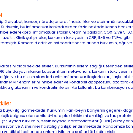
ı
tip 2 diyabet, kanser, nörodejeneratif hastalıklar ve otoimmün bozukluk
 Kurkumin, bu inflamatuar kaskadı birden fazla noktada kesen benzersi
hibe ederek pro-inflamatuar sitokin üretimini baskılar. COX-2 ve 5-LO
azaltır. Klinik çalışmalar, kurkumin takviyesinin CRP, IL-6 ve TNF-α gibi
rmiştir. Romatoid artrit ve osteoartrit hastalarında kurkumin, ağrı v
tesini ciddi şekilde etkiler. Kurkuminin eklem sağlığı üzerindeki etkile
016 yılında yayımlanan kapsamlı bir meta-analiz, kurkumin takviyesinin
diğini ve bu etkinin standart anti-enflamatuar ilaçlarla karşılaştırılabilir
ndıran MMP enzimlerini inhibe eder ve kondrosit apoptozunu azaltarak
ıklıkla glukozamin ve kondroitin ile birlikte kullanılır; bu kombinasyon d
kiler
ında büyük ilgi görmektedir. Kurkumin, kan-beyin bariyerini geçerek do
lojik bulgusu olan amiloid-beta plak birikimini azalttığı ve tau protein
tir. Ayrıca kurkumin, beyin kaynaklı nörotrofik faktör (BDNF) düzeylerin
presyon ve Alzheimer hastalığıyla ilişkilendirilmektedir. Randomize kont
a ve dikkat testlerinde anlamlı iyileşme sağladığı bildirilmiştir.