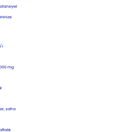
otansiyel
ininize
'i
-2000 mg
k
ar, safra
ftalık