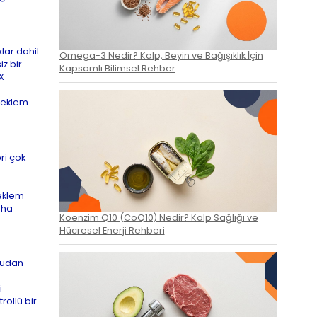
lar dahil
Omega-3 Nedir? Kalp, Beyin ve Bağışıklık İçin
z bir
Kapsamlı Bilimsel Rehber
X
e eklem
ri çok
 eklem
aha
Koenzim Q10 (CoQ10) Nedir? Kalp Sağlığı ve
Hücresel Enerji Rehberi
ğrudan
i
rollü bir