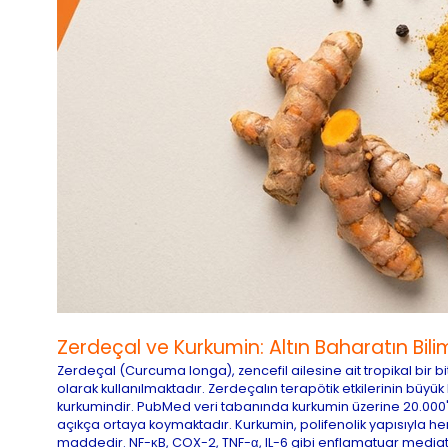
Zerdeçal ve Kurkumin: Altın Baharatın Bili
Zerdeçal (Curcuma longa), zencefil ailesine ait tropikal bir 
olarak kullanılmaktadır. Zerdeçalın terapötik etkilerinin büyü
kurkumindir. PubMed veri tabanında kurkumin üzerine 20.000'd
açıkça ortaya koymaktadır. Kurkumin, polifenolik yapısıyla he
maddedir. NF-κB, COX-2, TNF-α, IL-6 gibi enflamatuar mediatö