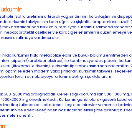
 Kurkumin
hiptir. Safra üretimini artırarak yağ sindirimini kolaylaştırır ve dispept
ında kurkumin takviyesinin karın ağrısı ve şişkinlik semptomlarını azalttığı
 bağırsak hastalıklarında kurkumin, remisyon süresini uzatmada standart
in, hepatoprotektif özellikleriyle karaciğer enzimlerini düzenlemeye v
nmasını azaltmaya yardımcı olur.
l alımda kurkumin hızla metabolize edilir ve büyük bölümü emilmeden atı
en yöntem piperin (karabiber ekstresi) ile kombinasyondur; piperin, kurku
ksleri (fitozomal kurkumin), kurkumini lipit tabakasına sararak emilimi 
limi optimize eden modern yaklaşımlardır. Kurkumin takviyesi seçerken
onları tercih etmek, biyoyararlanımı belirgin şekilde artırır.
nlük 500-2000 mg aralığındadır. Genel sağlık koruma için 500-1000 mg, 
in 1000-2000 mg önerilmektedir. Kurkumin genel olarak güvenli kabul e
ırıcı ilaç kullananlar, safra kesesi taşı olan bireyler ve hamile kadınla
ini inhibe edebileceğinden bazı ilaçlarla etkileşime girebilir; bu n
vermeleri önerilir.
rı